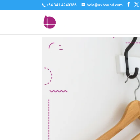
+54 341 4240386
hola@uxbound.com
redactar títulos atract