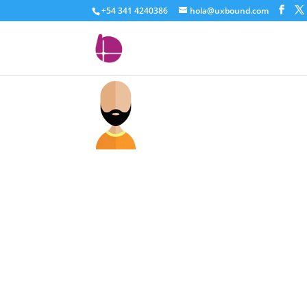
+54 341 4240386
hola@uxbound.com
nosotros-5