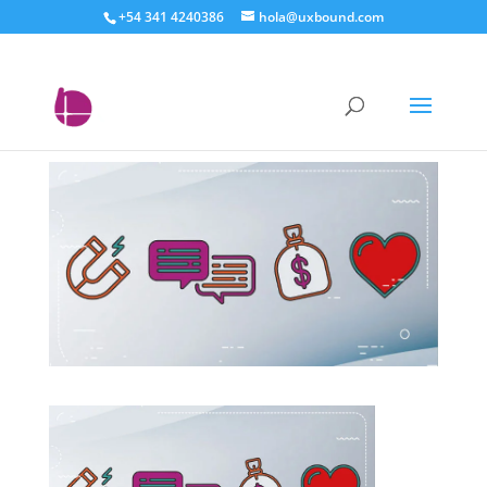
+54 341 4240386
hola@uxbound.com
cuatro fases del
marketing inbound