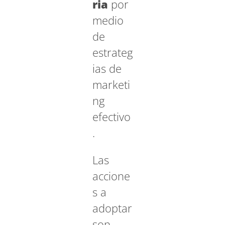
ria
por
medio
de
estrateg
ias de
marketi
ng
efectivo
.
Las
accione
s a
adoptar
son