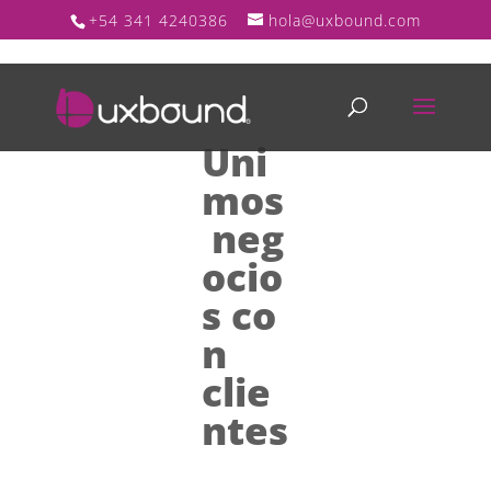
+54 341 4240386
hola@uxbound.com
Uni
mos
neg
ocio
s co
n
clie
ntes