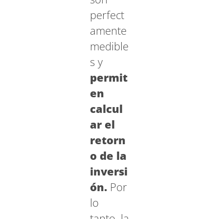
perfect
amente
medible
s y
permit
en
calcul
ar el
retorn
o de la
inversi
ón.
Por
lo
tanto, la