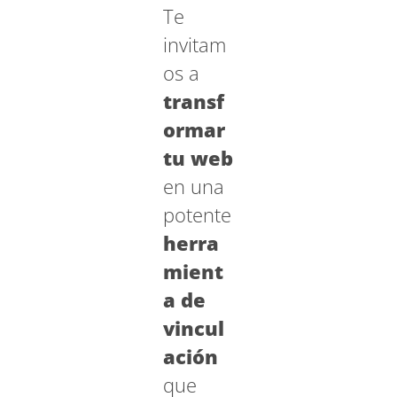
Te
invitam
os a
transf
ormar
tu web
en una
potente
herra
mient
a de
vincul
ación
que