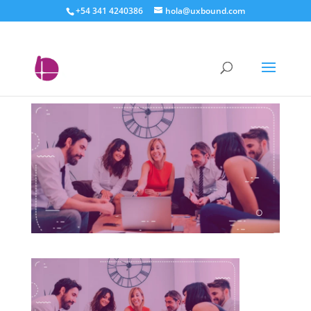
+54 341 4240386
hola@uxbound.com
automatizacion de
marketing