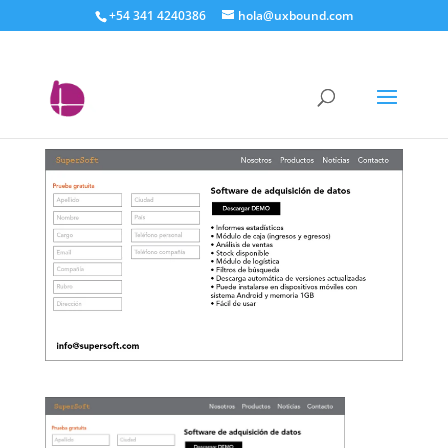
+54 341 4240386
hola@uxbound.com
ejemplo de una mala
landing page