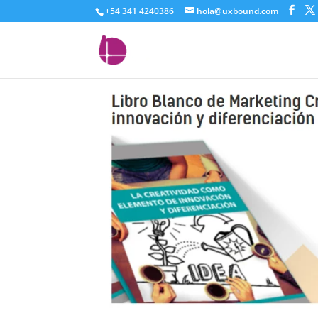
+54 341 4240386
hola@uxbound.com
libro_blanco