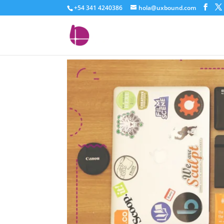
+54 341 4240386
hola@uxbound.com
tres-simples-razones