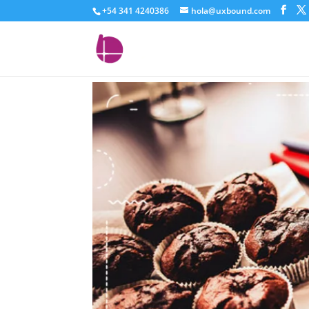
+54 341 4240386
hola@uxbound.com
contratar-una-agenci