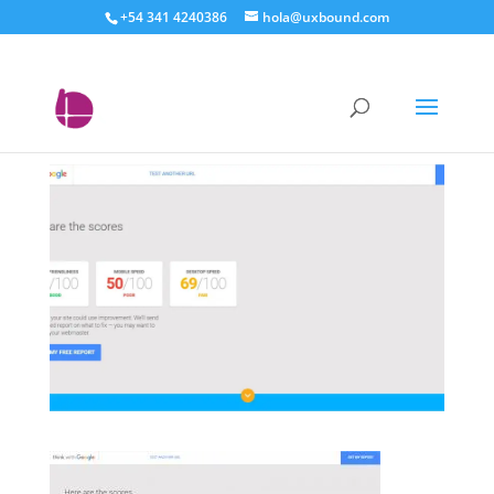
+54 341 4240386
hola@uxbound.com
análisis completo con
thinkwithgoogle