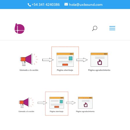
+54 341 4240386
hola@uxbound.com
proceso-de-conversion-
de-una-landing-page