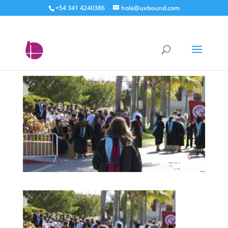
+54 341 4240386
hola@uxbound.com
mejora-tu-estrategia-
inbound