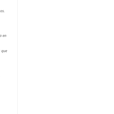
nos.
a en
s que
s