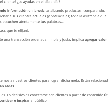
el cliente? ¿Lo ayudas en el día a día?
ndo información en la web
, analizando productos, comparando,
onar a sus clientes actuales (y potenciales) toda la asistencia que
to, escuchen atentamente tus palabras…
ea, que te elijan).
te una transacción ordenada, limpia y justa, implica
agregar valor 
a
cemos a nuestros clientes para lograr dicha meta. Están relaciona
 en redes
.
es. Lo decisivo es conectarse con clientes a partir de contenido úti
centivar e inspirar
al público.