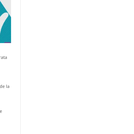
rata
de la
de