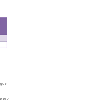
igue
de eso