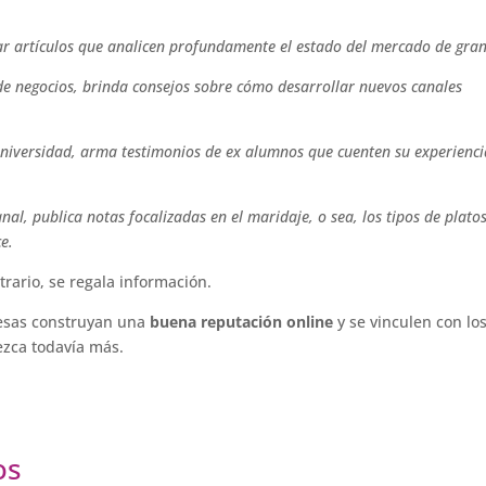
icar artículos que analicen profundamente el estado del mercado de gra
 de negocios, brinda consejos sobre cómo desarrollar nuevos canales
universidad, arma testimonios de ex alumnos que cuenten su experienci
anal, publica notas focalizadas en el maridaje, o sea, los tipos de plato
e.
rario, se regala información.
esas construyan una
buena reputación online
y se vinculen con lo
ezca todavía más.
os