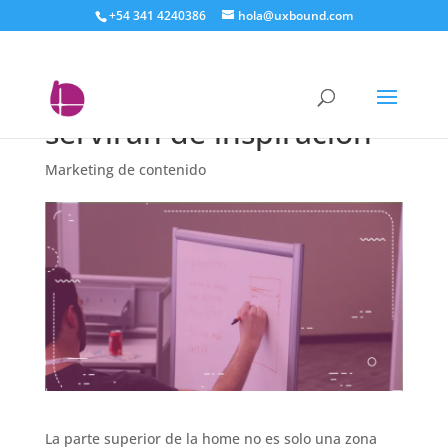
+54 341 4240386
hola@uxbound.com
Tres ejemplos de
homepage que te
servirán de inspiración
Marketing de contenido
La parte superior de la home no es solo una zona