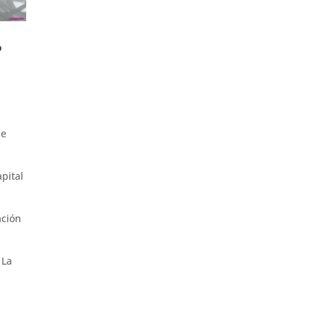
?
de
pital
ación
 La