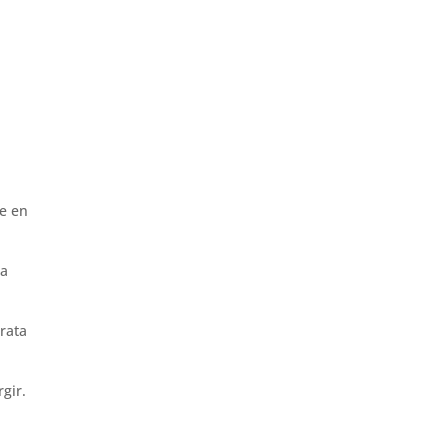
se en
ta
trata
gir.