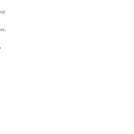
 up
les,
n