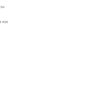
 su
a ese