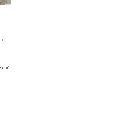
tu
y qué