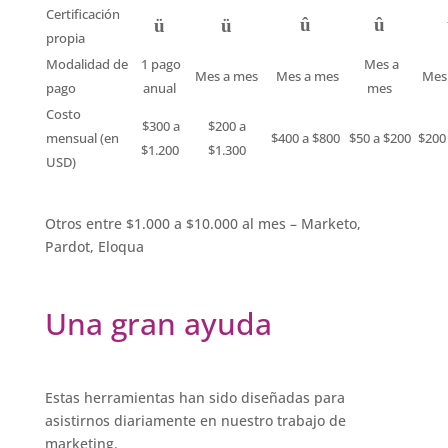
Certificación
û
û
ü
ü
propia
Modalidad de
1 pago
Mes a
Mes a mes
Mes a mes
Mes
pago
anual
mes
Costo
$300 a
$200 a
mensual (en
$400 a $800
$50 a $200
$200
$1.200
$1.300
USD)
Otros entre $1.000 a $10.000 al mes – Marketo,
Pardot, Eloqua
Una gran ayuda
Estas herramientas han sido diseñadas para
asistirnos diariamente en nuestro trabajo de
marketing.