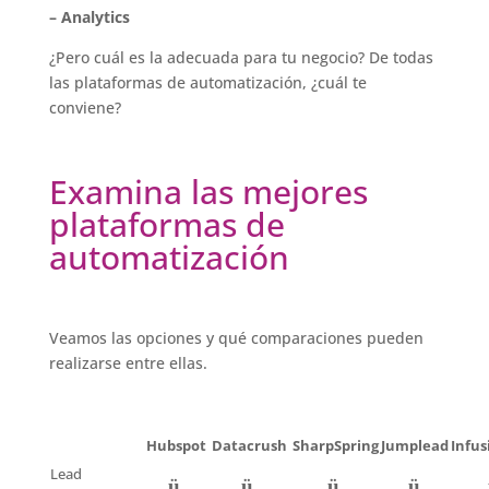
– Analytics
¿Pero cuál es la adecuada para tu negocio? De todas
las plataformas de automatización, ¿cuál te
conviene?
Examina las mejores
plataformas de
automatización
Veamos las opciones y qué comparaciones pueden
realizarse entre ellas.
Hubspot
Datacrush
SharpSpring
Jumplead
Infus
Lead
ü
ü
ü
ü