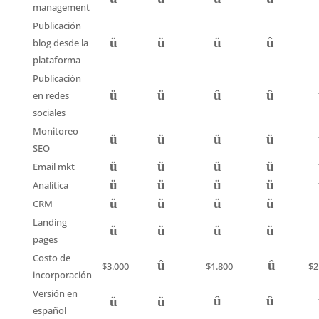
management
Publicación
ü
ü
ü
û
blog desde la
plataforma
Publicación
ü
ü
û
û
en redes
sociales
Monitoreo
ü
ü
ü
ü
SEO
ü
ü
ü
ü
Email mkt
ü
ü
ü
ü
Analítica
ü
ü
ü
ü
CRM
Landing
ü
ü
ü
ü
pages
Costo de
û
û
$3.000
$1.800
$2
incorporación
Versión en
û
û
ü
ü
español