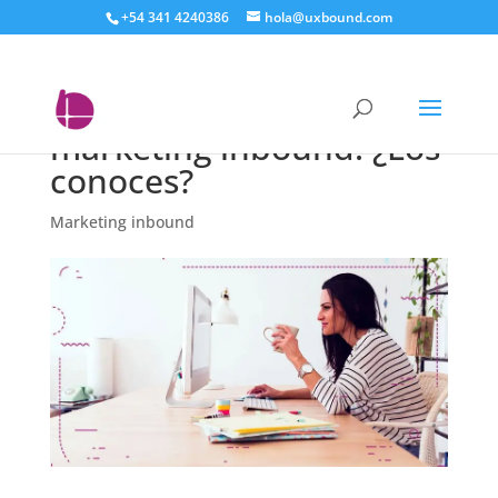
+54 341 4240386
hola@uxbound.com
Los recursos
fundamentales del
marketing inbound. ¿Los
conoces?
Marketing inbound