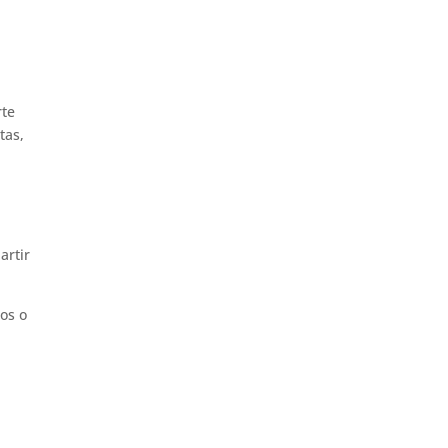
rte
tas,
artir
los o