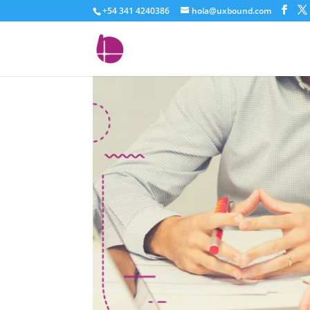
+54 341 4240386
hola@uxbound.com