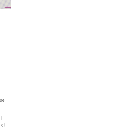
 se
l
 el