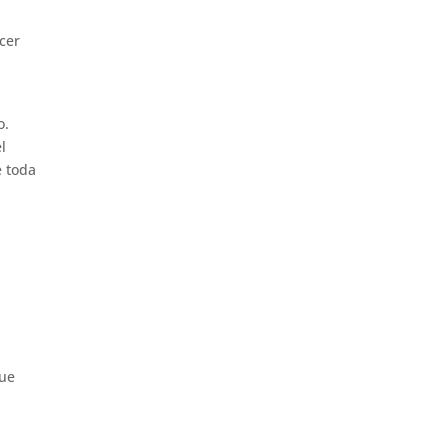
cer
o.
l
e toda
que