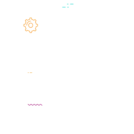
No pueden faltar. Cualquiera que busque adentrarse
en el inbound, tendrá que poner toda la atención en
los siete requerimientos esenciales.