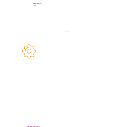
No te apures. Todavía no convoques a tu diseñador. Si
quieres que tu web tenga un objetivo y una razón de
ser, primero sigue con detenimiento estos cuatro
puntos.